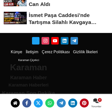
Can Aldı
İsmet Paşa Caddesi'nde
Tartışma Silahlı Kavgaya
Dönüştü
Künye
İletişim
Çerez Politikası
Gizlilik İlkeleri
Karaman Çiçekci
Karaman
Karaman Haber
Karaman Haberleri
Karaman Son Dakika
Karaman son dakika Haberleri
Karamandan haberler
Yorumlar