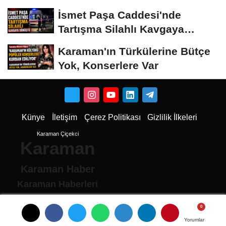
İsmet Paşa Caddesi'nde
Tartışma Silahlı Kavgaya
Dönüştü
Karaman'ın Türkülerine Bütçe
Yok, Konserlere Var
Künye
İletişim
Çerez Politikası
Gizlilik İlkeleri
Karaman Çiçekci
Karaman
Karaman Haber
Karaman Haberleri
Karaman Son Dakika
Karaman son dakika Haberleri
Yorumlar
Yorumlar