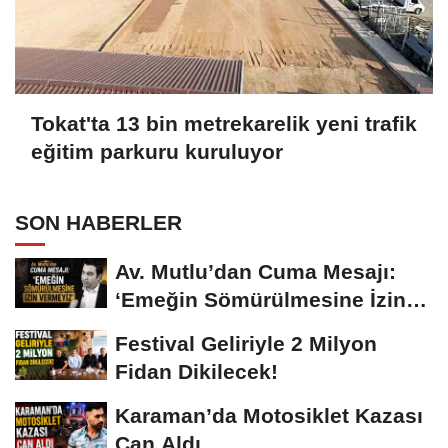
Tokat'ta 13 bin metrekarelik yeni trafik
eğitim parkuru kuruluyor
SON HABERLER
Av. Mutlu’dan Cuma Mesajı:
‘Emeğin Sömürülmesine İzin
Vermeyiz’...
Festival Geliriyle 2 Milyon
Fidan Dikilecek!
Karaman’da Motosiklet Kazası
Can Aldı