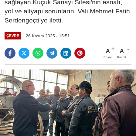
sağlayan Küçük Sanayi Sitesi'nin esnafı,
yol ve altyapı sorunlarını Vali Mehmet Fatih
Serdengeçti'ye iletti.
26 Kasım 2025 - 15:51
ÇEVRE
A
A
Büyüt
Küçült