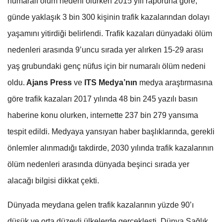
numaralı ölüm nedeni olurken 2015 yılı raporuna göre,
günde yaklaşık 3 bin 300 kişinin trafik kazalarından dolayı
yaşamını yitirdiği belirlendi. Trafik kazaları dünyadaki ölüm
nedenleri arasında 9’uncu sırada yer alırken 15-29 arası
yaş grubundaki genç nüfus için bir numaralı ölüm nedeni
oldu.
Ajans Press
ve
ITS Medya’nın
medya araştırmasına
göre trafik kazaları 2017 yılında 48 bin 245 yazılı basın
haberine konu olurken, internette 237 bin 279 yansıma
tespit edildi. Medyaya yansıyan haber başlıklarında, gerekli
önlemler alınmadığı takdirde, 2030 yılında trafik kazalarının
ölüm nedenleri arasında dünyada beşinci sırada yer
alacağı bilgisi dikkat çekti.
Dünyada meydana gelen trafik kazalarının yüzde 90’ı
düşük ve orta düzeyli ülkelerde gerçekleşti. Dünya Sağlık