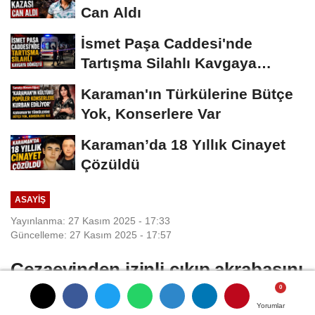
Can Aldı
İsmet Paşa Caddesi'nde
Tartışma Silahlı Kavgaya
Dönüştü
Karaman'ın Türkülerine Bütçe
Yok, Konserlere Var
Karaman’da 18 Yıllık Cinayet
Çözüldü
ASAYIŞ
Yayınlanma: 27 Kasım 2025 - 17:33
Güncelleme: 27 Kasım 2025 - 17:57
Cezaevinden izinli çıkıp akrabasını
vurarak ölüme terk eden şahsa
Yorumlar
Yorumlar
Yorumlar
müebbet hapis