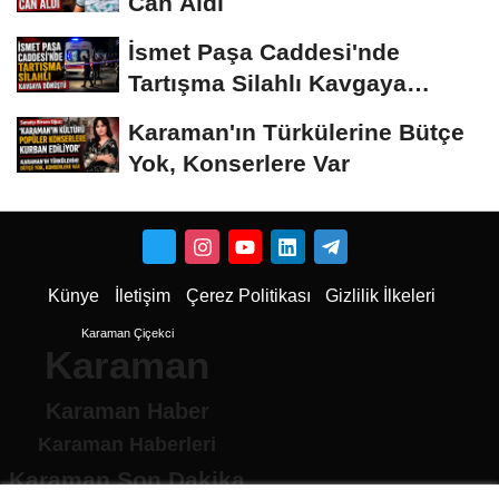
Can Aldı
İsmet Paşa Caddesi'nde
Tartışma Silahlı Kavgaya
Dönüştü
Karaman'ın Türkülerine Bütçe
Yok, Konserlere Var
Künye
İletişim
Çerez Politikası
Gizlilik İlkeleri
Karaman Çiçekci
Karaman
Karaman Haber
Karaman Haberleri
Karaman Son Dakika