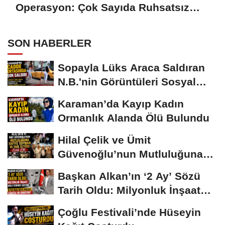
Operasyon: Çok Sayıda Ruhsatsız
Silah Ele Geçirildi
SON HABERLER
Sopayla Lüks Araca Saldıran
N.B.'nin Görüntüleri Sosyal
Medyayı...
Karaman’da Kayıp Kadın
Ormanlık Alanda Ölü Bulundu
Hilal Çelik ve Ümit
Güvenoğlu’nun Mutluluğuna
Safiye Soyman ve...
Başkan Alkan’ın ‘2 Ay’ Sözü
Tarih Oldu: Milyonluk İnşaat
Hâlâ...
Çoğlu Festivali’nde Hüseyin