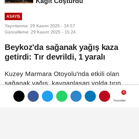
Kağıt Coşturdu
ASAYIŞ
Yayınlanma: 29 Kasım 2025 - 14:57
Güncelleme: 29 Kasım 2025 - 15:24
Beykoz'da sağanak yağış kaza
getirdi: Tır devrildi, 1 yaralı
Kuzey Marmara Otoyolu'nda etkili olan
sağanak yağış, kayganlaşan yolda tırın
kontrolden çıkarak devrilmesine neden
oldu. Kazada araç sürücüsü yaralandı.
Yorumlar
Yorumlar
29 Kasım 2025 - 14:57
ASAYIŞ
A
A