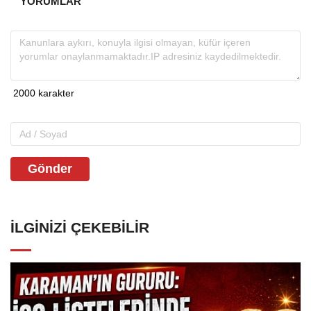
YORUMLAR
Gönder
İLGINIZI ÇEKEBILIR