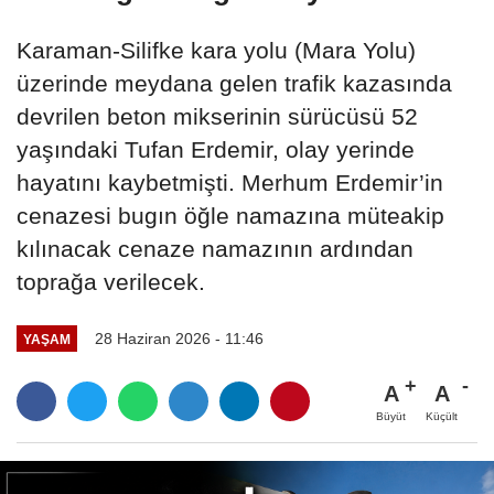
Karaman-Silifke kara yolu (Mara Yolu)
üzerinde meydana gelen trafik kazasında
devrilen beton mikserinin sürücüsü 52
yaşındaki Tufan Erdemir, olay yerinde
hayatını kaybetmişti. Merhum Erdemir’in
cenazesi bugın öğle namazına müteakip
kılınacak cenaze namazının ardından
toprağa verilecek.
28 Haziran 2026 - 11:46
YAŞAM
A
A
Büyüt
Küçült