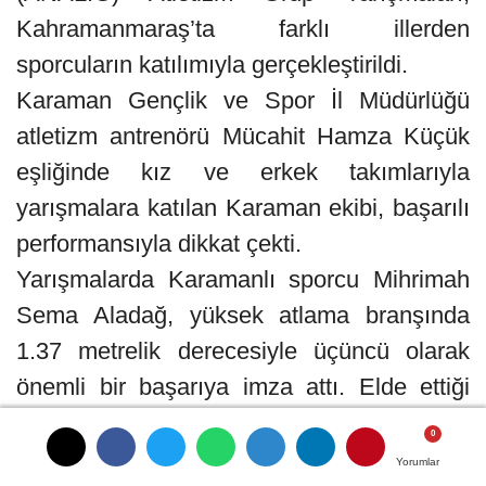
Kahramanmaraş’ta farklı illerden
sporcuların katılımıyla gerçekleştirildi.
Karaman Gençlik ve Spor İl Müdürlüğü
atletizm antrenörü Mücahit Hamza Küçük
eşliğinde kız ve erkek takımlarıyla
yarışmalara katılan Karaman ekibi, başarılı
performansıyla dikkat çekti.
Yarışmalarda Karamanlı sporcu Mihrimah
Sema Aladağ, yüksek atlama branşında
1.37 metrelik derecesiyle üçüncü olarak
önemli bir başarıya imza attı. Elde ettiği
dereceyle Isparta’da düzenlenecek
ANALİG Atletizm Yarı Final Yarışmaları’na
Yorumlar
Yorumlar
Yorumlar
Yorumlar