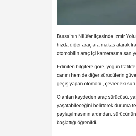
Bursa'nın Nilüfer ilçesinde İzmir Yo
hızda diğer araçlara makas atarak traf
otomobilin araç içi kamerasına saniy
Edinilen bilgilere göre, yoğun trafikt
canını hem de diğer sürücülerin güven
geçiş yapan otomobil, çevredeki sür
O anları kaydeden araç sürücüsü, yaşa
yaşatabileceğini belirterek duruma t
paylaşılmasının ardından, sürücünün t
başlattığı öğrenildi.