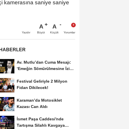
 içi kamerasına saniye saniye
A
A
Büyüt
Küçült
Yazdır
Yorumlar
 HABERLER
Av. Mutlu’dan Cuma Mesajı:
‘Emeğin Sömürülmesine İzin
Vermeyiz’...
Festival Geliriyle 2 Milyon
Fidan Dikilecek!
Karaman’da Motosiklet
Kazası Can Aldı
İsmet Paşa Caddesi'nde
Tartışma Silahlı Kavgaya