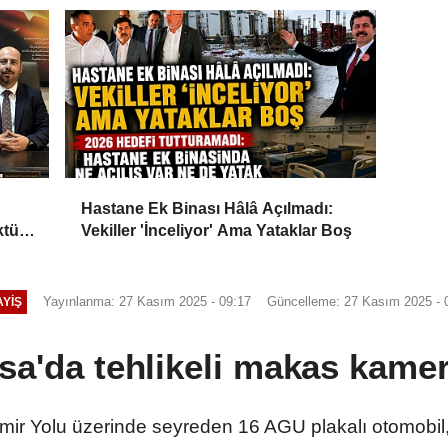
Hastane Ek Binası Hâlâ Açılmadı:
ktü
Vekiller 'İnceliyor' Ama Yataklar Boş
Yayınlanma: 27 Kasım 2025 - 09:17
Güncelleme: 27 Kasım 2025 - 
YIŞ
sa'da tehlikeli makas kame
İzmir Yolu üzerinde seyreden 16 AGU plakalı otomobil