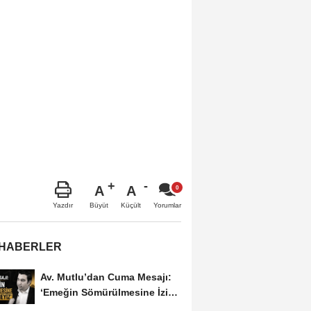
A
A
Büyüt
Küçült
Yazdır
Yorumlar
 HABERLER
Av. Mutlu’dan Cuma Mesajı:
‘Emeğin Sömürülmesine İzin
Vermeyiz’...