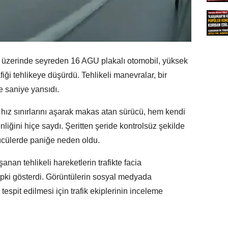
lu üzerinde seyreden 16 AGU plakalı otomobil, yüksek
iği tehlikeye düşürdü. Tehlikeli manevralar, bir
e saniye yansıdı.
e hız sınırlarını aşarak makas atan sürücü, hem kendi
liğini hiçe saydı. Şeritten şeride kontrolsüz şekilde
ücülerde paniğe neden oldu.
nan tehlikeli hareketlerin trafikte facia
epki gösterdi. Görüntülerin sosyal medyada
espit edilmesi için trafik ekiplerinin inceleme