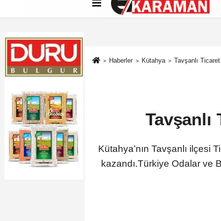
Künye
İletişim
Çerez Politikası
G
Haberler
Kütahya
Tavşanlı Ticaret
Tavşanlı 
Kütahya’nın Tavşanlı ilçesi T
kazandı.Türkiye Odalar ve B