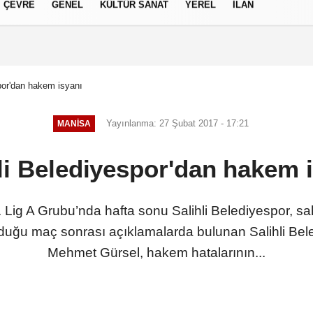
ÇEVRE
GENEL
KÜLTÜR SANAT
YEREL
İLAN
izlilik İlkeleri
por'dan hakem isyanı
Yayınlanma: 27 Şubat 2017 - 17:21
MANISA
li Belediyespor'dan hakem 
 Lig A Grubu’nda hafta sonu Salihli Belediyespor, sa
duğu maç sonrası açıklamalarda bulunan Salihli Be
Mehmet Gürsel, hakem hatalarının...