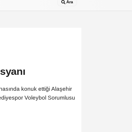
Ara
isyanı
hasında konuk ettiği Alaşehir
lediyespor Voleybol Sorumlusu