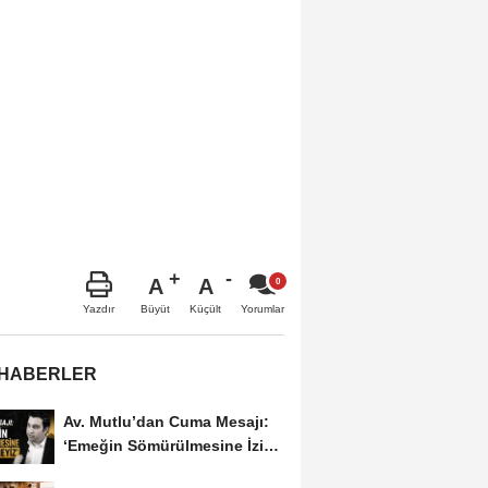
A
A
Büyüt
Küçült
Yazdır
Yorumlar
 HABERLER
Av. Mutlu’dan Cuma Mesajı:
‘Emeğin Sömürülmesine İzin
Vermeyiz’...