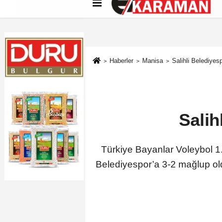
Künye
İletişim
Çerez Politikası
G
Haberler
Manisa
Salihli Belediyes
Salih
Türkiye Bayanlar Voleybol 1.
Belediyespor’a 3-2 mağlup ol