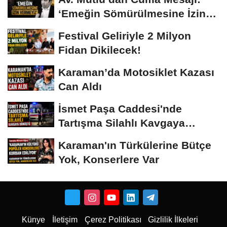
‘Emeğin Sömürülmesine İzin
Vermeyiz’...
Festival Geliriyle 2 Milyon
Fidan Dikilecek!
Karaman’da Motosiklet Kazası
Can Aldı
İsmet Paşa Caddesi'nde
Tartışma Silahlı Kavgaya
Dönüştü
Karaman'ın Türkülerine Bütçe
Yok, Konserlere Var
Künye
İletişim
Çerez Politikası
Gizlilik İlkeleri