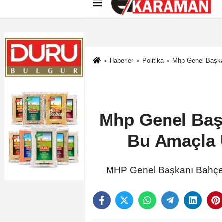
Künye
İletişim
Çerez Politikası
G
Haberler
Politika
Mhp Genel Başkan
Mhp Genel Başk
Bu Amaçla U
MHP Genel Başkanı Bahçeli: