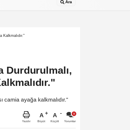
Ara
a Kalkmalıdır."
a Durdurulmalı,
alkmalıdır."
ı camia ayağa kalkmalıdır."
A
A
Büyüt
Küçült
Yazdır
Yorumlar