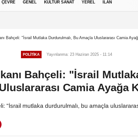
ÇEVRE
GENEL
KÜLTÜR SANAT
YEREL
İLAN
izlilik İlkeleri
ı Bahçeli: "İsrail Mutlaka Durdurulmalı, Bu Amaçla Uluslararası Camia Ayağ
Yayınlanma: 23 Haziran 2025 - 11:14
POLITIKA
anı Bahçeli: "İsrail Mutlak
luslararası Camia Ayağa K
 "İsrail mutlaka durdurulmalı, bu amaçla uluslararas