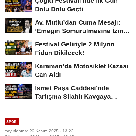
Çoğlu Festivali'nde İlk Gün
Dolu Dolu Geçti
Av. Mutlu’dan Cuma Mesajı:
‘Emeğin Sömürülmesine İzin
Vermeyiz’...
Festival Geliriyle 2 Milyon
Fidan Dikilecek!
Karaman’da Motosiklet Kazası
Can Aldı
İsmet Paşa Caddesi'nde
Tartışma Silahlı Kavgaya
Dönüştü
SPOR
Yayınlanma: 26 Kasım 2025 - 13:22