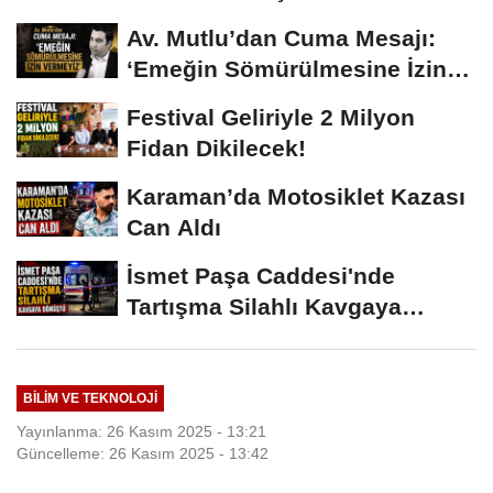
Av. Mutlu’dan Cuma Mesajı:
‘Emeğin Sömürülmesine İzin
Vermeyiz’...
Festival Geliriyle 2 Milyon
Fidan Dikilecek!
Karaman’da Motosiklet Kazası
Can Aldı
İsmet Paşa Caddesi'nde
Tartışma Silahlı Kavgaya
Dönüştü
BILIM VE TEKNOLOJI
Yayınlanma: 26 Kasım 2025 - 13:21
Güncelleme: 26 Kasım 2025 - 13:42