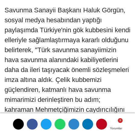
Savunma Sanayii Başkanı Haluk Görgün,
sosyal medya hesabından yaptığı
paylaşımda Türkiye'nin gök kubbesini kendi
elleriyle sağlamlaştırmaya kararlı olduğunu
belirterek, "Türk savunma sanayiimizin
hava savunma alanındaki kabiliyetlerini
daha da ileri taşıyacak önemli sözleşmeleri
imza altına aldık. Çelik kubbemizi
güçlendiren, katmanlı hava savunma
mimarimizi derinleştiren bu adım;
kahraman Mehmetçiğimizin caydırıcılığını
artıracak, güvenliğimize stratejik katkı
sağlayacaktır. Toplam değeri yaklaşık 6,5
Yorumlar
Yorumlar
Yorumlar
Yorumlar