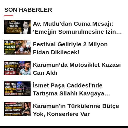
SON HABERLER
Av. Mutlu’dan Cuma Mesajı:
‘Emeğin Sömürülmesine İzin
Vermeyiz’...
Festival Geliriyle 2 Milyon
Fidan Dikilecek!
Karaman’da Motosiklet Kazası
Can Aldı
İsmet Paşa Caddesi'nde
Tartışma Silahlı Kavgaya
Dönüştü
Karaman'ın Türkülerine Bütçe
Yok, Konserlere Var