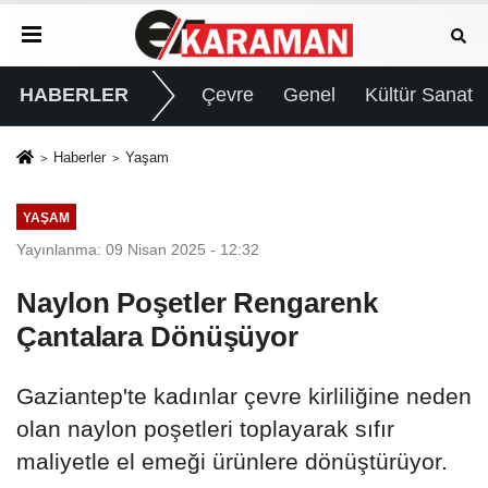
HABERLER
Çevre
Genel
Kültür Sanat
Haberler
Yaşam
YAŞAM
Yayınlanma: 09 Nisan 2025 - 12:32
Naylon Poşetler Rengarenk
Çantalara Dönüşüyor
Gaziantep'te kadınlar çevre kirliliğine neden
olan naylon poşetleri toplayarak sıfır
maliyetle el emeği ürünlere dönüştürüyor.