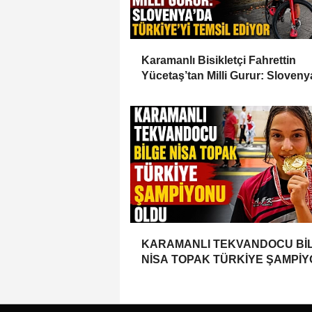
Karamanlı Bisikletçi Fahrettin
Yücetaş’tan Milli Gurur: Sloveny
Türkiye’yi Temsil Ediyor
KARAMANLI TEKVANDOCU Bİ
NİSA TOPAK TÜRKİYE ŞAMPİ
OLDU