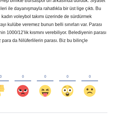
. Hep birlikte Bursaspor'un arkasında durduk. Siyaset
eri ile dayanışmayla rahatlıkla bir üst lige çıktı. Bu
 kadın voleybol takımı üzerinde de sürdürmek
ayı kulübe veremez bunun belli sınırları var. Parası
n 1000/12'lik kısmını verebiliyor. Belediyenin parası
para da Nilüferlilerin parası. Biz bu bilinçle