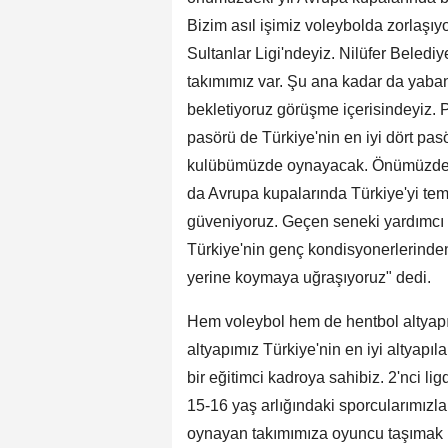
Bizim asıl işimiz voleybolda zorlaşıyo
Sultanlar Ligi'ndeyiz. Nilüfer Beledi
takımımız var. Şu ana kadar da yabancı
bekletiyoruz görüşme içerisindeyiz.
pasörü de Türkiye'nin en iyi dört pasö
kulübümüzde oynayacak. Önümüzdeki yı
da Avrupa kupalarında Türkiye'yi te
güveniyoruz. Geçen seneki yardımcı a
Türkiye'nin genç kondisyonerlerinden b
yerine koymaya uğraşıyoruz" dedi.
Hem voleybol hem de hentbol altyapıs
altyapımız Türkiye'nin en iyi altyapıl
bir eğitimci kadroya sahibiz. 2'nci li
15-16 yaş arlığındaki sporcularımızl
oynayan takımımıza oyuncu taşımak i