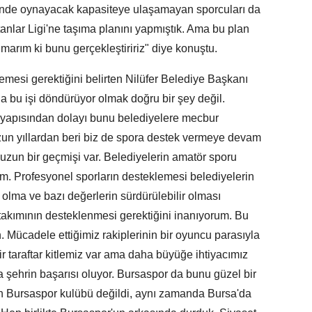
gi'nde oynayacak kapasiteye ulaşamayan sporcuları da
tanlar Ligi'ne taşıma planını yapmıştık. Ama bu plan
marım ki bunu gerçekleştiririz" diye konuştu.
emesi gerektiğini belirten Nilüfer Belediye Başkanı
a bu işi döndürüyor olmak doğru bir şey değil.
in yapısından dolayı bunu belediyelere mecbur
 uzun yıllardan beri biz de spora destek vermeye devam
 uzun bir geçmişi var. Belediyelerin amatör sporu
m. Profesyonel sporların desteklemesi belediyelerin
olma ve bazı değerlerin sürdürülebilir olması
takımının desteklenmesi gerektiğini inanıyorum. Bu
n. Mücadele ettiğimiz rakiplerinin bir oyuncu parasıyla
ir taraftar kitlemiz var ama daha büyüğe ihtiyacımız
da şehrin başarısı oluyor. Bursaspor da bunu güzel bir
 Bursaspor kulübü değildi, aynı zamanda Bursa'da