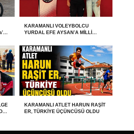
KARAMANLI VOLEYBOLCU
a’da
YURDAL EFE AYSAN’A MİLLİ
TAKIM DAVETİ
LGE
KARAMANLI ATLET HARUN RAŞİT
YONU
ER, TÜRKİYE ÜÇÜNCÜSÜ OLDU