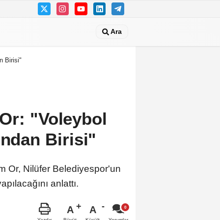
Ara
 Birisi"
Or: "Voleybol
ından Birisi"
 Or, Nilüfer Belediyespor'un
ılacağını anlattı.
A
A
Büyüt
Küçült
Yazdır
Yorumlar