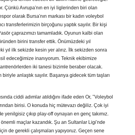
r. Çünkü Avrupa'nın en iyi liglerinden biri olan
yespor olarak Bursa'nın markası bir kadın voleybol
 transferlerimizin birçoğunu yaptık sayılır. Bir kişi
 Pasör çaprazımızı tamamladık. Oyunun kalbi olan
ründen birini transfer ettik. Önümüzdeki yıl
l ilk sekizde kesin yer alırız. İlk sekizden sonra
msil edeceğimize inanıyorum. Teknik ekibimize
ntrenörlerden iki tanesi bizimle beraber olacak.
iriyle anlaştık sayılır. Başarıya gidecek tüm taşları
ında ciddi adımlar atıldığını ifade eden Or, "Voleybol
arından birisi. O konuda hiç mütevazı değiliz. Çok iyi
gde yenilgisiz çıkıp play-off oynayan en genç takımız.
a önemli maçlar kazandık. Şu an Sultanlar Ligi'nde
çin de gerekli çalışmaları yapıyoruz. Geçen sene