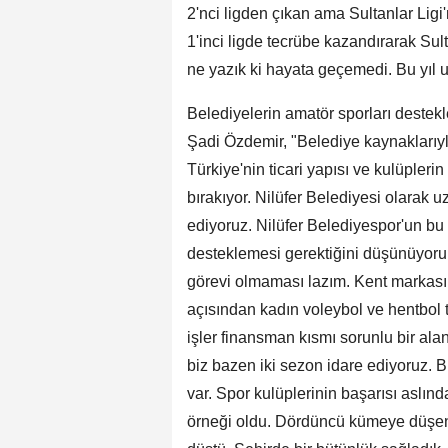
2'nci ligden çıkan ama Sultanlar Li
1'inci ligde tecrübe kazandırarak Sul
ne yazık ki hayata geçemedi. Bu yıl u
Belediyelerin amatör sporları destekl
Şadi Özdemir, "Belediye kaynaklarıyl
Türkiye'nin ticari yapısı ve kulüpler
bırakıyor. Nilüfer Belediyesi olarak
ediyoruz. Nilüfer Belediyespor'un bu
desteklemesi gerektiğini düşünüyoru
görevi olmaması lazım. Kent markası 
açısından kadın voleybol ve hentbol 
işler finansman kısmı sorunlu bir ala
biz bazen iki sezon idare ediyoruz. B
var. Spor kulüplerinin başarısı aslın
örneği oldu. Dördüncü kümeye düşen