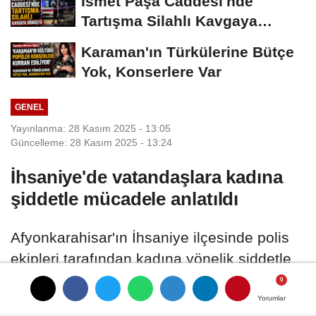
İsmet Paşa Caddesi'nde
Tartışma Silahlı Kavgaya
Dönüştü
Karaman'ın Türkülerine Bütçe
Yok, Konserlere Var
GENEL
Yayınlanma: 28 Kasım 2025 - 13:05
Güncelleme: 28 Kasım 2025 - 13:24
İhsaniye'de vatandaşlara kadına
şiddetle mücadele anlatıldı
Afyonkarahisar'ın İhsaniye ilçesinde polis
ekipleri tarafından kadına yönelik şiddetle
karşı mücadele çerçevesinde broşür
dağıtarak bilgilendirme yaptı.
Yorumlar
Yorumlar