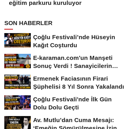
eğitim parkuru kuruluyor
SON HABERLER
Çoğlu Festivali’nde Hüseyin
Kağıt Coşturdu
E-karaman.com'un Manşeti
Sonuç Verdi ! Sanayicilerin
İsyanı İşe...
Ermenek Faciasının Firari
Şüphelisi 8 Yıl Sonra Yakalandı
Çoğlu Festivali'nde İlk Gün
Dolu Dolu Geçti
Av. Mutlu’dan Cuma Mesajı:
‘Emeğin Sömürülmesine İzin