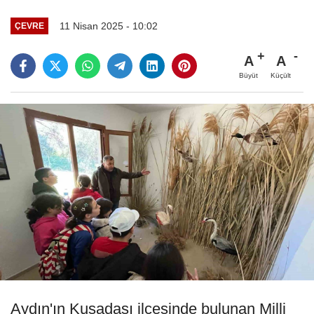
11 Nisan 2025 - 10:02
ÇEVRE
A
A
Büyüt
Küçült
Aydın'ın Kuşadası ilçesinde bulunan Milli