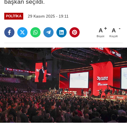
başkan seçildi.
29 Kasım 2025 - 19:11
POLITIKA
A
A
Büyüt
Küçült