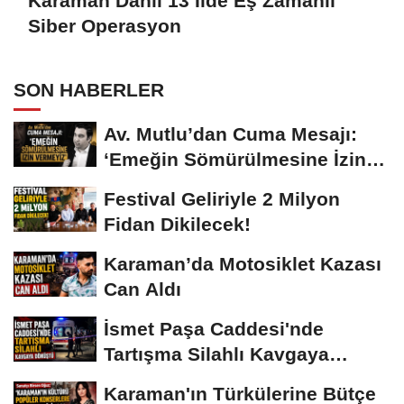
Karaman Dahil 13 İlde Eş Zamanlı
Siber Operasyon
SON HABERLER
Av. Mutlu’dan Cuma Mesajı:
‘Emeğin Sömürülmesine İzin
Vermeyiz’...
Festival Geliriyle 2 Milyon
Fidan Dikilecek!
Karaman’da Motosiklet Kazası
Can Aldı
İsmet Paşa Caddesi'nde
Tartışma Silahlı Kavgaya
Dönüştü
Karaman'ın Türkülerine Bütçe