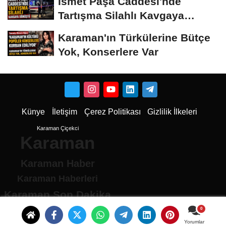
İsmet Paşa Caddesi'nde
Tartışma Silahlı Kavgaya
Dönüştü
Karaman'ın Türkülerine Bütçe
Yok, Konserlere Var
Künye
İletişim
Çerez Politikası
Gizlilik İlkeleri
Karaman Çiçekci
Karaman
Karaman Haber
Karaman Haberleri
Karaman Son Dakika
Karaman son dakika Haberleri
Karamandan haberler
Yorumlar