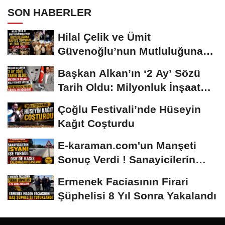
SON HABERLER
Hilal Çelik ve Ümit
Güvenoğlu’nun Mutluluğuna
Safiye Soyman ve...
Başkan Alkan’ın ‘2 Ay’ Sözü
Tarih Oldu: Milyonluk İnşaat
Hâlâ...
Çoğlu Festivali’nde Hüseyin
Kağıt Coşturdu
E-karaman.com'un Manşeti
Sonuç Verdi ! Sanayicilerin
İsyanı İşe...
Ermenek Faciasının Firari
Şüphelisi 8 Yıl Sonra Yakalandı