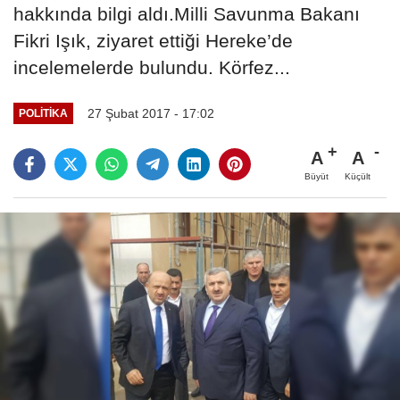
hakkında bilgi aldı.Milli Savunma Bakanı
Fikri Işık, ziyaret ettiği Hereke’de
incelemelerde bulundu. Körfez...
27 Şubat 2017 - 17:02
POLITIKA
A
A
Büyüt
Küçült