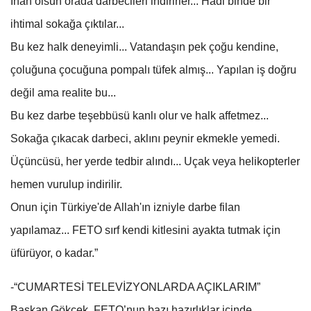
İnan olsun orada darbecileri indirirler... Hadi binde bir
ihtimal sokağa çıktılar...
Bu kez halk deneyimli... Vatandaşın pek çoğu kendine,
çoluğuna çocuğuna pompalı tüfek almış... Yapılan iş doğru
değil ama realite bu...
Bu kez darbe teşebbüsü kanlı olur ve halk affetmez...
Sokağa çıkacak darbeci, aklını peynir ekmekle yemedi.
Üçüncüsü, her yerde tedbir alındı... Uçak veya helikopterler
hemen vurulup indirilir.
Onun için Türkiye'de Allah'ın izniyle darbe filan
yapılamaz... FETO sırf kendi kitlesini ayakta tutmak için
üfürüyor, o kadar.”
-“CUMARTESİ TELEVİZYONLARDA AÇIKLARIM”
Başkan Gökçek, FETO’nun bazı hazırlıklar içinde