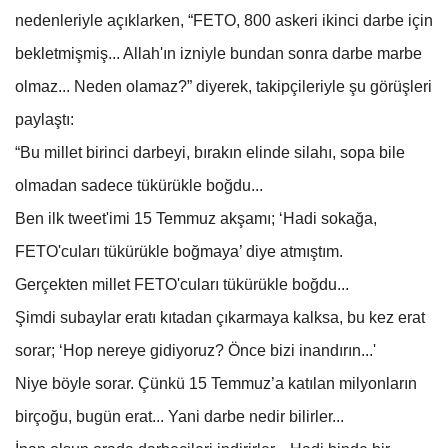
nedenleriyle açıklarken, “FETO, 800 askeri ikinci darbe için
bekletmişmiş... Allah'ın izniyle bundan sonra darbe marbe
olmaz... Neden olamaz?” diyerek, takipçileriyle şu görüşleri
paylaştı:
“Bu millet birinci darbeyi, bırakın elinde silahı, sopa bile
olmadan sadece tükürükle boğdu...
Ben ilk tweet'imi 15 Temmuz akşamı; ‘Hadi sokağa,
FETO'cuları tükürükle boğmaya’ diye atmıştım.
Gerçekten millet FETO'cuları tükürükle boğdu...
Şimdi subaylar eratı kıtadan çıkarmaya kalksa, bu kez erat
sorar; ‘Hop nereye gidiyoruz? Önce bizi inandırın...'
Niye böyle sorar. Çünkü 15 Temmuz’a katılan milyonların
birçoğu, bugün erat... Yani darbe nedir bilirler...