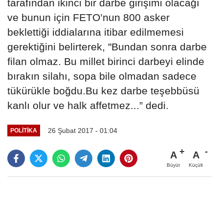
tarafından ikinci bir darbe girişimi olacağı
ve bunun için FETO’nun 800 asker
beklettiği iddialarına itibar edilmemesi
gerektiğini belirterek, "Bundan sonra darbe
filan olmaz. Bu millet birinci darbeyi elinde
bırakın silahı, sopa bile olmadan sadece
tükürükle boğdu.Bu kez darbe teşebbüsü
kanlı olur ve halk affetmez...” dedi.
26 Şubat 2017 - 01:04
POLITIKA
A
A
Büyüt
Küçült