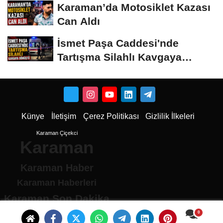
Karaman’da Motosiklet Kazası
Can Aldı
İsmet Paşa Caddesi'nde
Tartışma Silahlı Kavgaya
Dönüştü
Künye
İletişim
Çerez Politikası
Gizlilik İlkeleri
Karaman Çiçekci
Karaman
Karaman Haber
Karaman Haberleri
Karaman Son Dakika
Karaman son dakika Haberleri