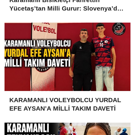
Yücetaş’tan Milli Gurur: Slovenya’da
Türkiye’yi Temsil Ediyor
KARAMANLI VOLEYBOLCU YURDAL
EFE AYSAN’A MİLLİ TAKIM DAVETİ