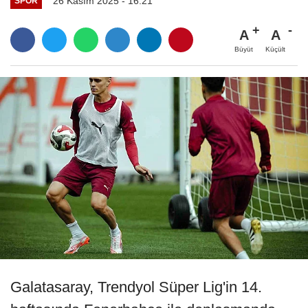
26 Kasım 2025 - 16:21
SPOR
A
A
Büyüt
Küçült
Galatasaray, Trendyol Süper Lig'in 14.