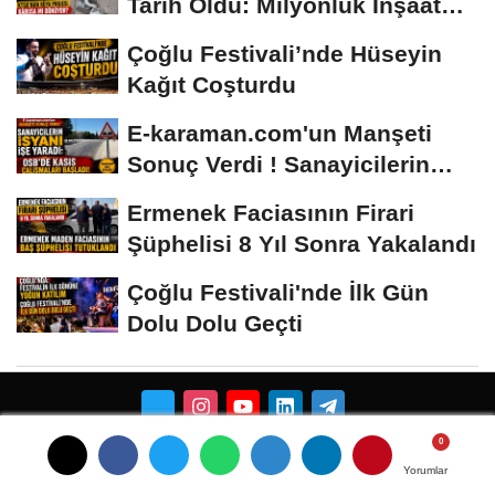
Tarih Oldu: Milyonluk İnşaat
Hâlâ...
Çoğlu Festivali’nde Hüseyin
Kağıt Coşturdu
E-karaman.com'un Manşeti
Sonuç Verdi ! Sanayicilerin
İsyanı İşe...
Ermenek Faciasının Firari
Şüphelisi 8 Yıl Sonra Yakalandı
Çoğlu Festivali'nde İlk Gün
Dolu Dolu Geçti
Künye
İletişim
Çerez Politikası
Gizlilik İlkeleri
Yorumlar
Yorumlar
Yorumlar
Karaman Çiçekci