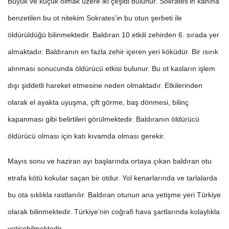
Büyük ve küçük olmak üzere iki çeşidi bulunur. Sokrates’in kanına
benzetilen bu ot nitekim Sokrates’in bu otun şerbeti ile
öldürüldüğü bilinmektedir. Baldıran 10 etkili zehirden 6. sırada yer
almaktadır. Baldıranın en fazla zehir içeren yeri köküdür. Bir ısırık
alınması sonucunda öldürücü etkisi bulunur. Bu ot kasların işlem
dışı şiddetli hareket etmesine neden olmaktadır. Etkilerinden
olarak el ayakta uyuşma, çift görme, baş dönmesi, bilinç
kapanması gibi belirtileri görülmektedir. Baldıranın öldürücü
öldürücü olması için katı kıvamda olması gerekir.
Mayıs sonu ve haziran ayı başlarında ortaya çıkan baldıran otu
etrafa kötü kokular saçan bir otdur. Yol kenarlarında ve tarlalarda
bu ota sıklıkla rastlanılır. Baldıran otunun ana yetişme yeri Türkiye
olarak bilinmektedir. Türkiye’nin coğrafi hava şartlarında kolaylıkla
yetişebilmektedir.