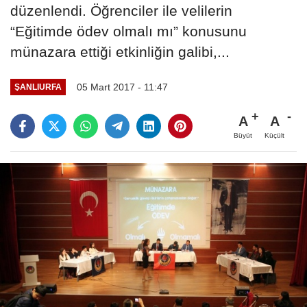
düzenlendi. Öğrenciler ile velilerin
“Eğitimde ödev olmalı mı” konusunu
münazara ettiği etkinliğin galibi,...
05 Mart 2017 - 11:47
ŞANLIURFA
A
A
Büyüt
Küçült