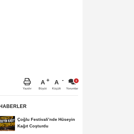
A
A
Büyüt
Küçült
Yazdır
Yorumlar
 HABERLER
Çoğlu Festivali’nde Hüseyin
Kağıt Coşturdu