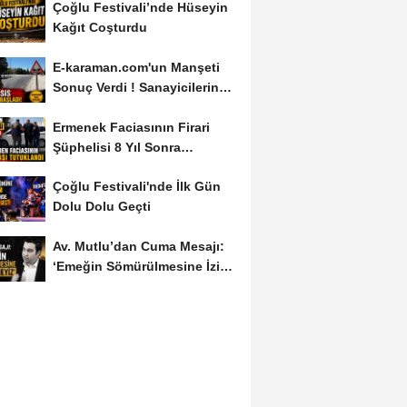
Çoğlu Festivali’nde Hüseyin
Kağıt Coşturdu
E-karaman.com'un Manşeti
Sonuç Verdi ! Sanayicilerin
İsyanı İşe...
Ermenek Faciasının Firari
Şüphelisi 8 Yıl Sonra
Yakalandı
Çoğlu Festivali'nde İlk Gün
Dolu Dolu Geçti
Av. Mutlu’dan Cuma Mesajı:
‘Emeğin Sömürülmesine İzin
Vermeyiz’...