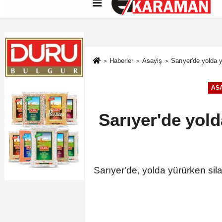
Künye
İletişim
Çerez Politikası
G
Haberler
Asayiş
Sarıyer'de yolda y
ASA
Sarıyer'de yold
Sarıyer'de, yolda yürürken sil