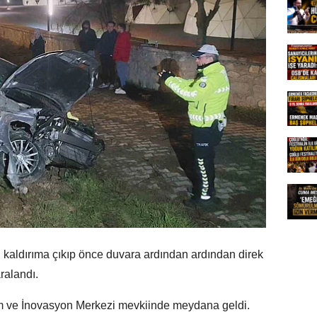
 kaldırıma çıkıp önce duvara ardından ardından direk
ralandı.
im ve İnovasyon Merkezi mevkiinde meydana geldi.