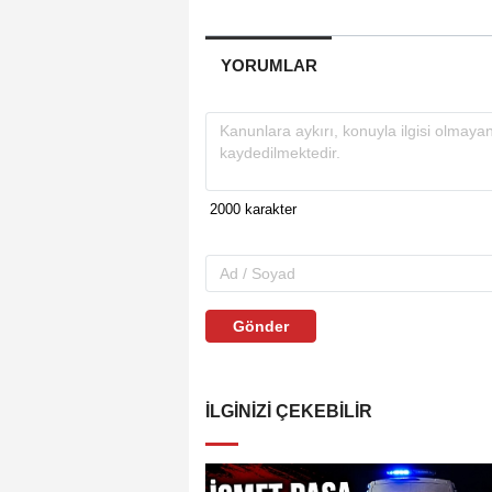
YORUMLAR
Gönder
İLGINIZI ÇEKEBILIR