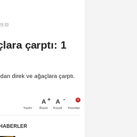
23:33
lara çarptı: 1
dan direk ve ağaçlara çarptı.
A
A
Büyüt
Küçült
Yazdır
Yorumlar
 HABERLER