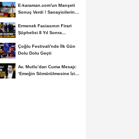
E-karaman.com'un Manşeti
Sonuç Verdi ! Sanayicilerin
İsyanı İşe...
Ermenek Faciasının Firari
Şüphelisi 8 Yıl Sonra
Yakalandı
Çoğlu Festivali'nde İlk Gün
Dolu Dolu Geçti
Av. Mutlu’dan Cuma Mesajı:
‘Emeğin Sömürülmesine İzin
Vermeyiz’...