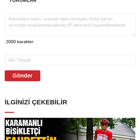
YORUMLAR
Gönder
İLGINIZI ÇEKEBILIR