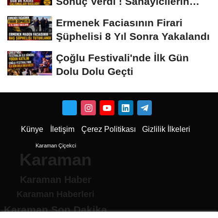
Sonuç Verdi ! Sanayicilerin
İsyanı İşe...
Ermenek Faciasının Firari
Şüphelisi 8 Yıl Sonra Yakalandı
Çoğlu Festivali'nde İlk Gün
Dolu Dolu Geçti
Künye
İletişim
Çerez Politikası
Gizlilik İlkeleri
Karaman Çiçekci
Karaman
Karaman Haber
Karaman Haberleri
Karaman Son Dakika