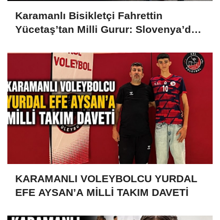
Karamanlı Bisikletçi Fahrettin
Yücetaş’tan Milli Gurur: Slovenya’da
Türkiye’yi Temsil Ediyor
KARAMANLI VOLEYBOLCU YURDAL
EFE AYSAN’A MİLLİ TAKIM DAVETİ