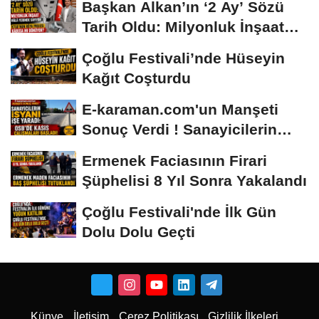
Başkan Alkan’ın ‘2 Ay’ Sözü
Tarih Oldu: Milyonluk İnşaat
Hâlâ...
Çoğlu Festivali’nde Hüseyin
Kağıt Coşturdu
E-karaman.com'un Manşeti
Sonuç Verdi ! Sanayicilerin
İsyanı İşe...
Ermenek Faciasının Firari
Şüphelisi 8 Yıl Sonra Yakalandı
Çoğlu Festivali'nde İlk Gün
Dolu Dolu Geçti
Künye
İletişim
Çerez Politikası
Gizlilik İlkeleri