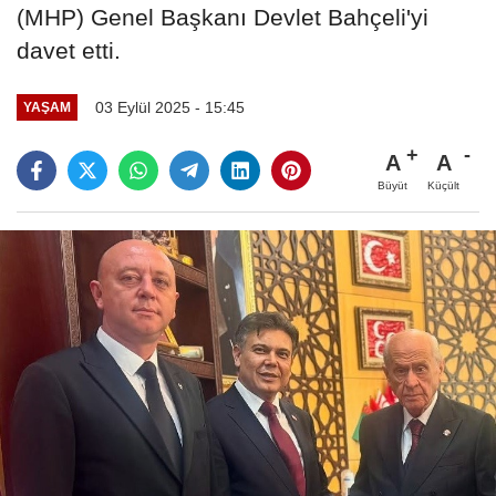
(MHP) Genel Başkanı Devlet Bahçeli'yi
davet etti.
03 Eylül 2025 - 15:45
YAŞAM
A
A
Büyüt
Küçült