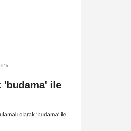
16:15
ik 'budama' ile
gulamalı olarak 'budama' ile