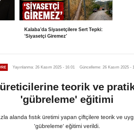
Kalaba’da Siyasetçilere Sert Tepki:
‘Siyasetçi Giremez’
Yayınlanma: 26 Kasım 2025 - 16:01
Güncelleme: 26 Kasım 2025 - 
VRE
k üreticilerine teorik ve prat
'gübreleme' eğitimi
azla alanda fıstık üretimi yapan çiftçilere teorik ve uy
'gübreleme' eğitimi verildi.