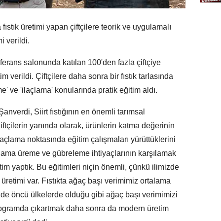
fıstık üretimi yapan çiftçilere teorik ve uygulamalı
 verildi.
rans salonunda katılan 100'den fazla çiftçiye
 verildi. Çiftçilere daha sonra bir fıstık tarlasında
' ve 'ilaçlama' konularında pratik eğitim aldı.
nverdi, Siirt fıstığının en önemli tarımsal
iftçilerin yanında olarak, ürünlerin katma değerinin
açlama noktasında eğitim çalışmaları yürüttüklerini
budama üreme ve gübreleme ihtiyaçlarının karşılamak
im yaptık. Bu eğitimleri niçin önemli, çünkü ilimizde
 üretimi var. Fıstıkta ağaç başı verimimiz ortalama
izde öncü ülkelerde olduğu gibi ağaç başı verimimizi
kilogramda çıkartmak daha sonra da modern üretim