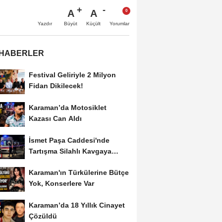
A
A
Büyüt
Küçült
Yazdır
Yorumlar
 HABERLER
Festival Geliriyle 2 Milyon
Fidan Dikilecek!
Karaman’da Motosiklet
Kazası Can Aldı
İsmet Paşa Caddesi'nde
Tartışma Silahlı Kavgaya
Dönüştü
Karaman'ın Türkülerine Bütçe
Yok, Konserlere Var
Karaman’da 18 Yıllık Cinayet
Çözüldü