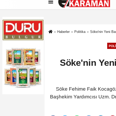
Künye
İletişim
Çerez Politikası
G
Haberler
Politika
Söke'nin Yeni Ba
POLI
Söke'nin Yeni
Söke Fehime Faik Kocagöz 
Başhekim Yardımcısı Uzm. Dr. 