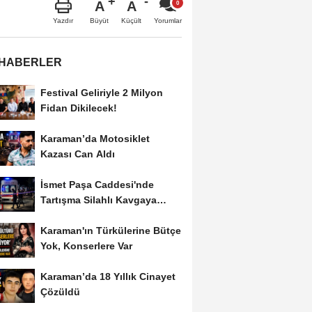
A
A
Büyüt
Küçült
Yazdır
Yorumlar
 HABERLER
Festival Geliriyle 2 Milyon
Fidan Dikilecek!
Karaman’da Motosiklet
Kazası Can Aldı
İsmet Paşa Caddesi'nde
Tartışma Silahlı Kavgaya
Dönüştü
Karaman'ın Türkülerine Bütçe
Yok, Konserlere Var
Karaman’da 18 Yıllık Cinayet
Çözüldü