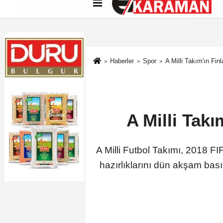
Künye
İletişim
Çerez Politikası
G
Haberler
Spor
A Milli Takım'ın Fin
A Milli Takı
A Milli Futbol Takımı, 2018 F
hazırlıklarını dün akşam ba