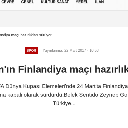
ÇEVRE
GENEL
KÜLTÜR SANAT
YEREL
İLAN
izlilik İlkeleri
landiya maçı hazırlıkları sürüyor
Yayınlanma: 22 Mart 2017 - 10:53
SPOR
m'ın Finlandiya maçı hazırlı
IFA Dünya Kupası Elemeleri’nde 24 Mart’ta Finlandiy
sına kapalı olarak sürdürdü.Belek Sentıdo Zeynep Go
Türkiye...