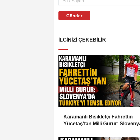
Gönder
İLGINIZI ÇEKEBILIR
Karamanlı Bisikletçi Fahrettin
Yücetaş’tan Milli Gurur: Sloveny
Türkiye’yi Temsil Ediyor