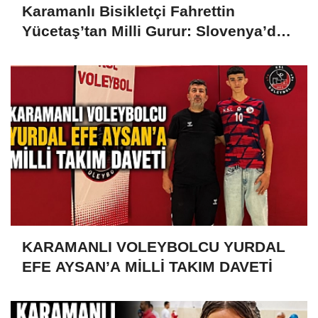
Karamanlı Bisikletçi Fahrettin
Yücetaş’tan Milli Gurur: Slovenya’da
Türkiye’yi Temsil Ediyor
KARAMANLI VOLEYBOLCU YURDAL
EFE AYSAN’A MİLLİ TAKIM DAVETİ