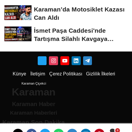
Karaman’da Motosiklet Kazası
Can Aldı
İsmet Paşa Caddesi'nde
Tartışma Silahlı Kavgaya
Dönüştü
Künye
İletişim
Çerez Politikası
Gizlilik İlkeleri
Karaman Çiçekci
Karaman
Karaman Haber
Karaman Haberleri
Karaman Son Dakika
Karaman son dakika Haberleri