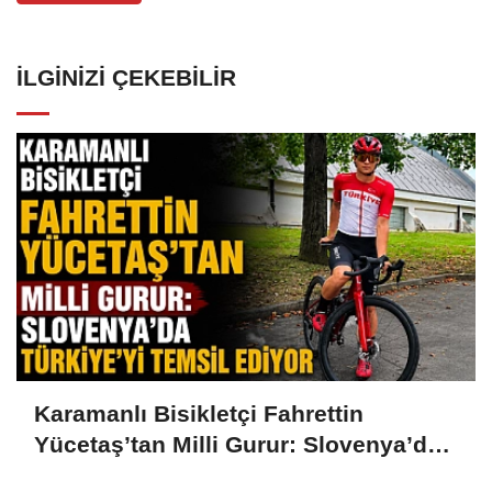
İLGINIZI ÇEKEBILIR
Karamanlı Bisikletçi Fahrettin
Yücetaş’tan Milli Gurur: Slovenya’da
Türkiye’yi Temsil Ediyor