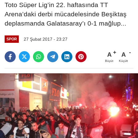
Toto Süper Lig’in 22. haftasında TT
Arena’daki derbi mücadelesinde Beşiktaş
deplasmanda Galatasaray’ı 0-1 mağlup...
27 Şubat 2017 - 23:27
SPOR
A
A
Büyüt
Küçült