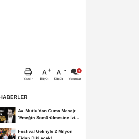
A
A
Büyüt
Küçült
Yazdır
Yorumlar
 HABERLER
Av. Mutlu’dan Cuma Mesajı:
‘Emeğin Sömürülmesine İzin
Vermeyiz’...
Festival Geliriyle 2 Milyon
Fidan Dikilecek!