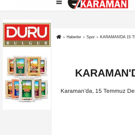
Künye
İletişim
Çerez Politikası
G
Haberler
Spor
KARAMAN'DA 15 T
KARAMAN'D
Karaman’da, 15 Temmuz Demok