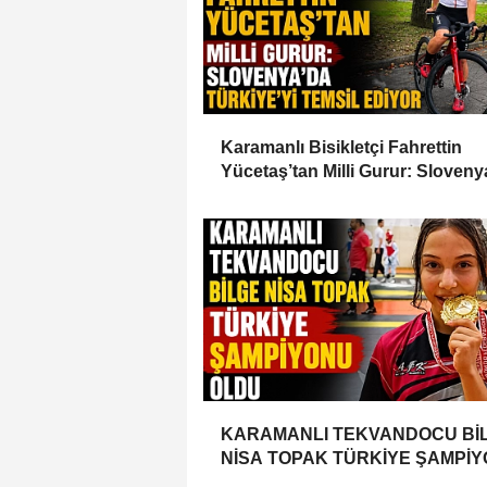
Karamanlı Bisikletçi Fahrettin
Yücetaş’tan Milli Gurur: Sloveny
Türkiye’yi Temsil Ediyor
KARAMANLI TEKVANDOCU Bİ
NİSA TOPAK TÜRKİYE ŞAMPİ
OLDU