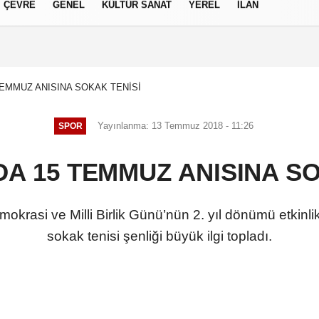
ÇEVRE
GENEL
KÜLTÜR SANAT
YEREL
İLAN
izlilik İlkeleri
EMMUZ ANISINA SOKAK TENİSİ
Yayınlanma: 13 Temmuz 2018 - 11:26
SPOR
A 15 TEMMUZ ANISINA SO
rasi ve Milli Birlik Günü’nün 2. yıl dönümü etkinl
sokak tenisi şenliği büyük ilgi topladı.