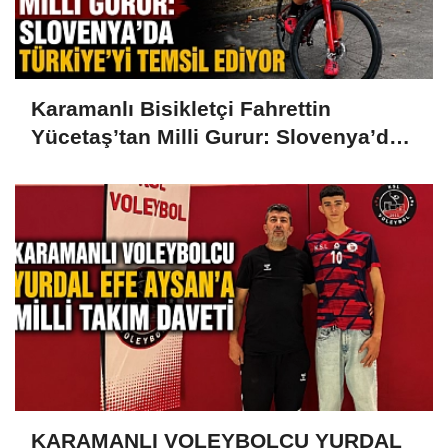
Karamanlı Bisikletçi Fahrettin
Yücetaş’tan Milli Gurur: Slovenya’da
Türkiye’yi Temsil Ediyor
KARAMANLI VOLEYBOLCU YURDAL