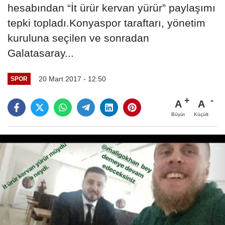
hesabından “İt ürür kervan yürür” paylaşımı
tepki topladı.Konyaspor taraftarı, yönetim
kuruluna seçilen ve sonradan
Galatasaray...
20 Mart 2017 - 12:50
SPOR
A
A
Büyüt
Küçült