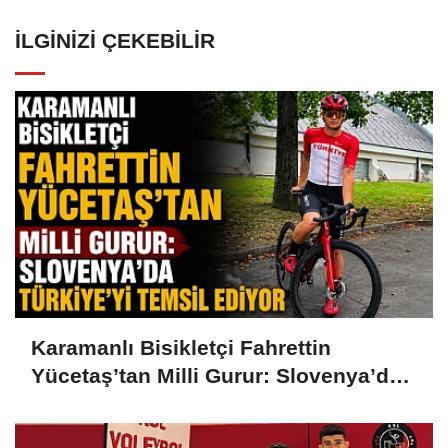
İLGINIZI ÇEKEBILIR
Karamanlı Bisikletçi Fahrettin
Yücetaş’tan Milli Gurur: Slovenya’da
Türkiye’yi Temsil Ediyor