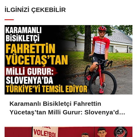
İLGINIZI ÇEKEBILIR
Karamanlı Bisikletçi Fahrettin
Yücetaş’tan Milli Gurur: Slovenya’da
Türkiye’yi Temsil Ediyor