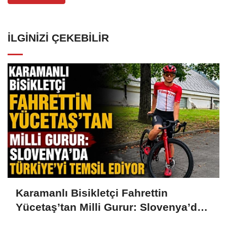
İLGINIZI ÇEKEBILIR
Karamanlı Bisikletçi Fahrettin
Yücetaş’tan Milli Gurur: Slovenya’da
Türkiye’yi Temsil Ediyor