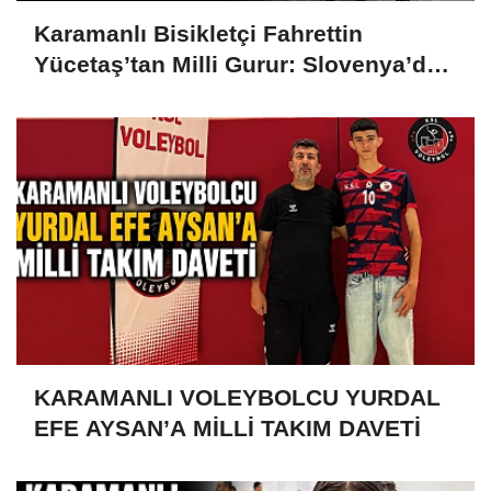
Karamanlı Bisikletçi Fahrettin
Yücetaş’tan Milli Gurur: Slovenya’da
Türkiye’yi Temsil Ediyor
KARAMANLI VOLEYBOLCU YURDAL
EFE AYSAN’A MİLLİ TAKIM DAVETİ