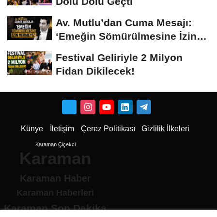
Dolu Dolu Geçti
Av. Mutlu’dan Cuma Mesajı:
‘Emeğin Sömürülmesine İzin
Vermeyiz’...
Festival Geliriyle 2 Milyon
Fidan Dikilecek!
Künye
İletişim
Çerez Politikası
Gizlilik İlkeleri
Karaman Çiçekci
Karaman
Karaman Haber
Karaman Haberleri
Karaman Son Dakika