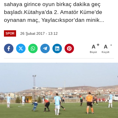
sahaya girince oyun birkaç dakika geç
başladı.Kütahya’da 2. Amatör Küme’de
oynanan maç, Yaylacıkspor’dan minik...
26 Şubat 2017 - 13:12
SPOR
A
A
Büyüt
Küçült