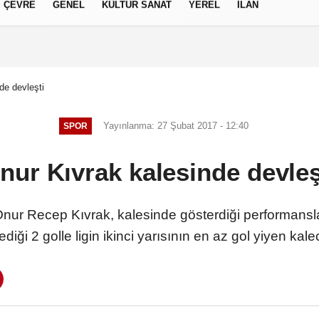
ÇEVRE
GENEL
KÜLTÜR SANAT
YEREL
İLAN
izlilik İlkeleri
de devleşti
Yayınlanma: 27 Şubat 2017 - 12:40
SPOR
nur Kıvrak kalesinde devleş
ur Recep Kıvrak, kalesinde gösterdiği performansla d
diği 2 golle ligin ikinci yarısının en az gol yiyen kalec