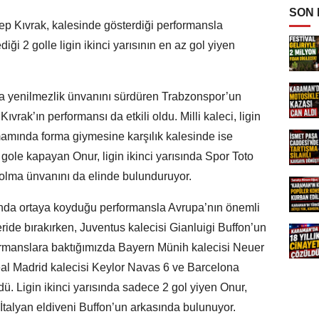
SON
p Kıvrak, kalesinde gösterdiği performansla
diği 2 golle ligin ikinci yarısının en az gol yiyen
nda yenilmezlik ünvanını sürdüren Trabzonspor’un
vrak’ın performansı da etkili oldu. Milli kaleci, ligin
mamında forma giymesine karşılık kalesinde ise
gole kapayan Onur, ligin ikinci yarısında Spor Toto
i olma ünvanını da elinde bulunduruyor.
ısında ortaya koyduğu performansla Avrupa’nın önemli
eride bırakırken, Juventus kalecisi Gianluigi Buffon’un
formanslara baktığımızda Bayern Münih kalecisi Neuer
Real Madrid kalecisi Keylor Navas 6 ve Barcelona
ü. Ligin ikinci yarısında sadece 2 gol yiyen Onur,
İtalyan eldiveni Buffon’un arkasında bulunuyor.