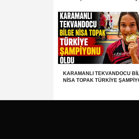
Türkiye’yi Temsil Ediyor
KARAMANLI TEKVANDOCU Bİ
NİSA TOPAK TÜRKİYE ŞAMPİ
OLDU