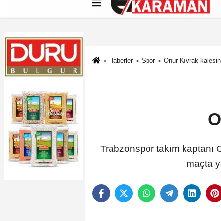
Künye
İletişim
Çerez Politikası
G
Haberler
Spor
Onur Kıvrak kalesin
O
Trabzonspor takım kaptanı On
maçta ye