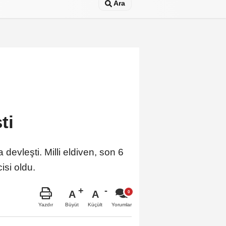
Ara
ti
evleşti. Milli eldiven, son 6
isi oldu.
A
A
Büyüt
Küçült
Yazdır
Yorumlar