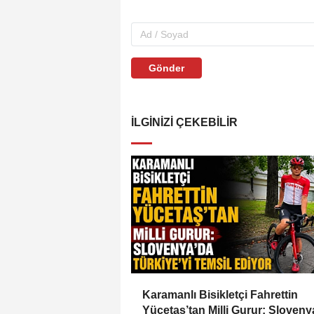
Gönder
İLGINIZI ÇEKEBILIR
Karamanlı Bisikletçi Fahrettin
Yücetaş’tan Milli Gurur: Sloveny