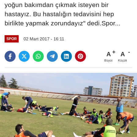
yoğun bakımdan çıkmak isteyen bir
hastayız. Bu hastalığın tedavisini hep
birlikte yapmak zorundayız" dedi.Spor...
02 Mart 2017 - 16:11
SPOR
A
A
Büyüt
Küçült