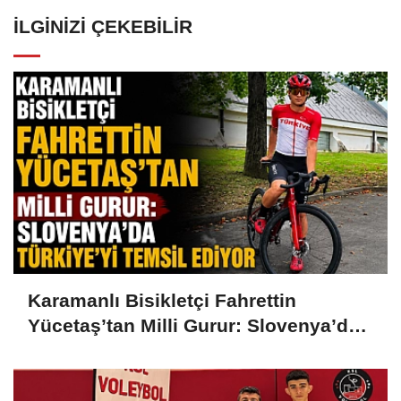
İLGINIZI ÇEKEBILIR
Karamanlı Bisikletçi Fahrettin
Yücetaş’tan Milli Gurur: Slovenya’da
Türkiye’yi Temsil Ediyor