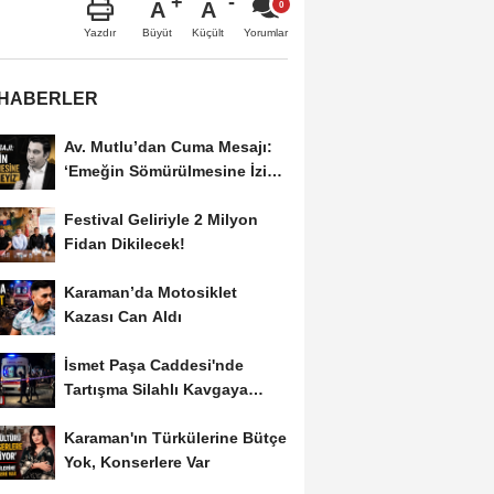
A
A
Büyüt
Küçült
Yazdır
Yorumlar
 HABERLER
Av. Mutlu’dan Cuma Mesajı:
‘Emeğin Sömürülmesine İzin
Vermeyiz’...
Festival Geliriyle 2 Milyon
Fidan Dikilecek!
Karaman’da Motosiklet
Kazası Can Aldı
İsmet Paşa Caddesi'nde
Tartışma Silahlı Kavgaya
Dönüştü
Karaman'ın Türkülerine Bütçe
Yok, Konserlere Var