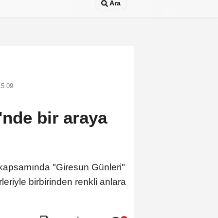
Ara
15:09
'nde bir araya
i" kapsamında "Giresun Günleri"
leriyle birbirinden renkli anlara