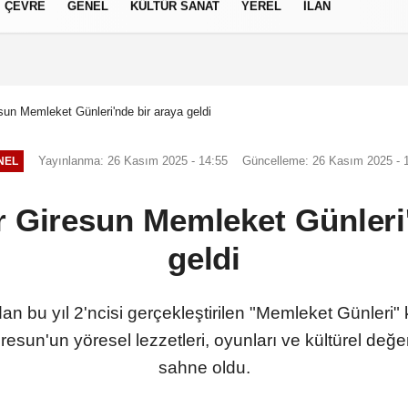
ÇEVRE
GENEL
KÜLTÜR SANAT
YEREL
İLAN
izlilik İlkeleri
esun Memleket Günleri'nde bir araya geldi
Yayınlanma: 26 Kasım 2025 - 14:55
Güncelleme: 26 Kasım 2025 - 
NEL
r Giresun Memleket Günleri
geldi
dan bu yıl 2'ncisi gerçekleştirilen "Memleket Günler
iresun'un yöresel lezzetleri, oyunları ve kültürel değer
sahne oldu.