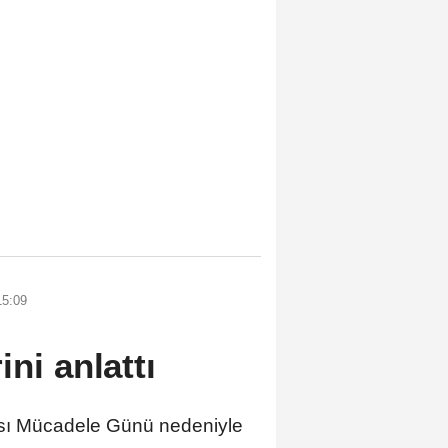
15:09
ni anlattı
ası Mücadele Günü nedeniyle