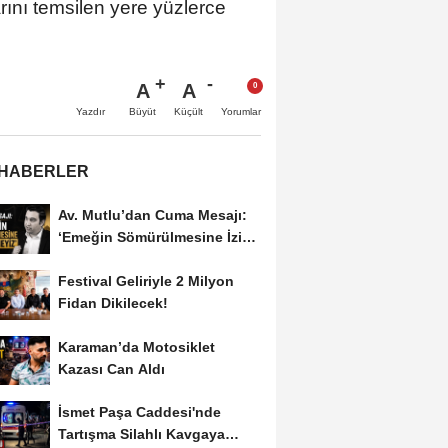
rını temsilen yere yüzlerce
A
A
Büyüt
Küçült
Yazdır
Yorumlar
 HABERLER
Av. Mutlu’dan Cuma Mesajı:
‘Emeğin Sömürülmesine İzin
Vermeyiz’...
Festival Geliriyle 2 Milyon
Fidan Dikilecek!
Karaman’da Motosiklet
Kazası Can Aldı
İsmet Paşa Caddesi'nde
Tartışma Silahlı Kavgaya