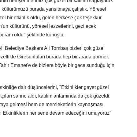
unlu hemşehrilerimiz çok güzel bir katılım sağlayarak
un kültürümüzü burada yansıtmaya çalıştık. Yöresel
zel bir etkinlik oldu, gelen herkese çok teşekkür
'un kültürünü, yöresel lezzetlerini, gezilecek
program oldu" şeklinde konuştu.
yli Belediye Başkanı Ali Tombaş bizleri çok güzel
özellikle Giresunluları burada hep bir arada görmek
 Tahir Emanet'e de bizlere böyle bir gece sunduğu için
inliğe dair düşüncelerini, "Etkinlikler gayet güzel
çıları sahne aldı, katılım anlamında da çok güzeldi.
r araya gelmesi hem de memleketlerin kaynaşması
r. Etkinliklerin her sene devam edeceğini umuyoruz"