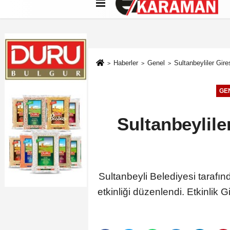
Künye
İletişim
Çerez Politikası
G
Haberler
Genel
Sultanbeyliler Gir
GE
Sultanbeylile
Sultanbeyli Belediyesi tarafın
etkinliği düzenlendi. Etkinlik G