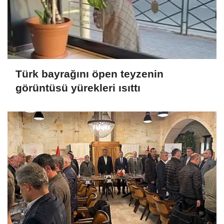
Türk bayrağını öpen teyzenin
görüntüsü yürekleri ısıttı