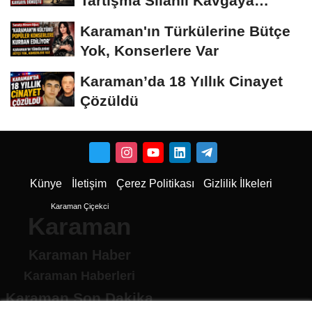
Tartışma Silahlı Kavgaya
Dönüştü
Karaman'ın Türkülerine Bütçe
Yok, Konserlere Var
Karaman’da 18 Yıllık Cinayet
Çözüldü
Künye
İletişim
Çerez Politikası
Gizlilik İlkeleri
Karaman Çiçekci
Karaman
Karaman Haber
Karaman Haberleri
Karaman Son Dakika