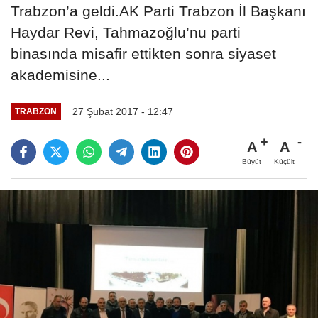
Trabzon’a geldi.AK Parti Trabzon İl Başkanı
Haydar Revi, Tahmazoğlu’nu parti
binasında misafir ettikten sonra siyaset
akademisine...
27 Şubat 2017 - 12:47
TRABZON
A
A
Büyüt
Küçült