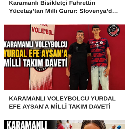
Karamanlı Bisikletçi Fahrettin
Yücetaş’tan Milli Gurur: Slovenya’da
Türkiye’yi Temsil Ediyor
KARAMANLI VOLEYBOLCU YURDAL
EFE AYSAN’A MİLLİ TAKIM DAVETİ