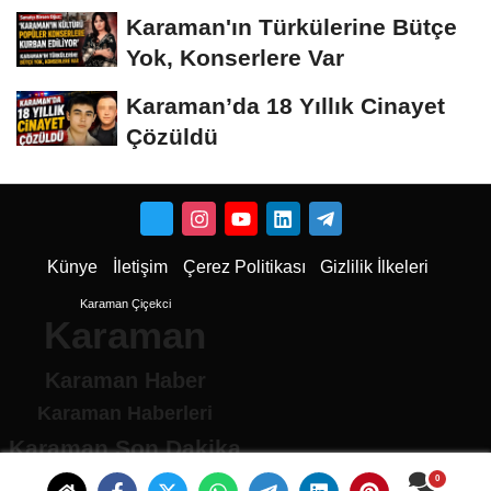
Dönüştü
Karaman'ın Türkülerine Bütçe
Yok, Konserlere Var
Karaman’da 18 Yıllık Cinayet
Çözüldü
Künye
İletişim
Çerez Politikası
Gizlilik İlkeleri
Karaman Çiçekci
Karaman
Karaman Haber
Karaman Haberleri
Karaman Son Dakika
Karaman son dakika Haberleri