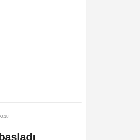
00:18
başladı