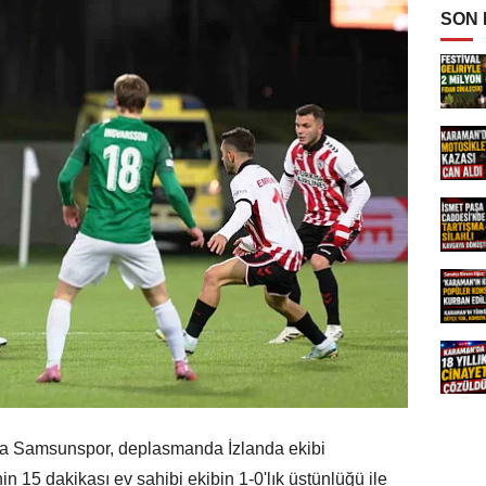
SON
nda Samsunspor, deplasmanda İzlanda ekibi
in 15 dakikası ev sahibi ekibin 1-0'lık üstünlüğü ile