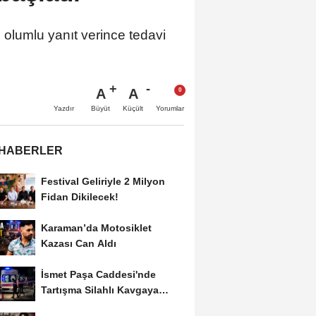
olumlu yanıt verince tedavi
A
A
Büyüt
Küçült
Yazdır
Yorumlar
 HABERLER
Festival Geliriyle 2 Milyon
Fidan Dikilecek!
Karaman’da Motosiklet
Kazası Can Aldı
İsmet Paşa Caddesi'nde
Tartışma Silahlı Kavgaya
Dönüştü