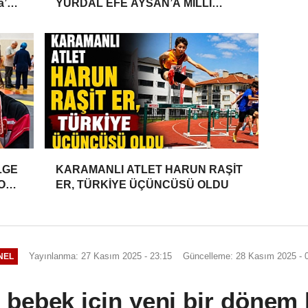
a’da
YURDAL EFE AYSAN’A MİLLİ
TAKIM DAVETİ
LGE
KARAMANLI ATLET HARUN RAŞİT
YONU
ER, TÜRKİYE ÜÇÜNCÜSÜ OLDU
Yayınlanma: 27 Kasım 2025 - 23:15
Güncelleme: 28 Kasım 2025 - 
NEL
bebek için yeni bir dönem 