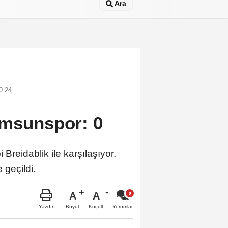
Ara
0:24
amsunspor: 0
reidablik ile karşılaşıyor.
 geçildi.
A
A
Büyüt
Küçült
Yazdır
Yorumlar