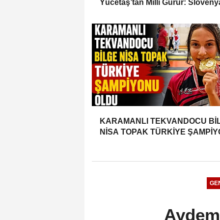
Yücetaş’tan Milli Gurur: Sloveny
Türkiye’yi Temsil Ediyor
KARAMANLI TEKVANDOCU Bİ
NİSA TOPAK TÜRKİYE ŞAMPİ
OLDU
GE
Aydem 