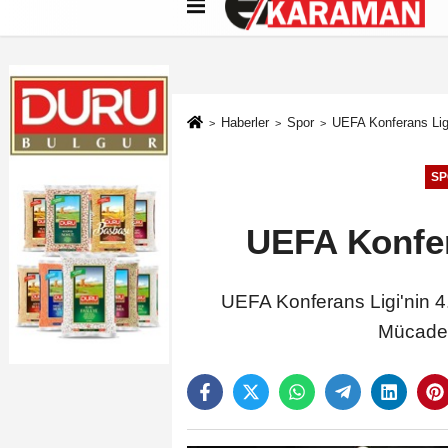
Künye
İletişim
Çerez Politikası
G
Haberler
Spor
UEFA Konferans Ligi
SP
UEFA Konfer
UEFA Konferans Ligi'nin 4.
Mücadele