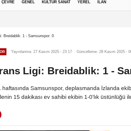
ÇEVRE
GENEL
KÜLTÜR SANAT
YEREL
İLAN
izlilik İlkeleri
: Breidablik: 1 - Samsunspor: 0
Yayınlanma: 27 Kasım 2025 - 23:17
Güncelleme: 28 Kasım 2025 - 0
OR
ans Ligi: Breidablik: 1 - S
 haftasında Samsunspor, deplasmanda İzlanda ekibi B
nin 15 dakikası ev sahibi ekibin 1-0'lık üstünlüğü ile