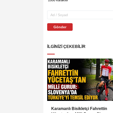
Gönder
İLGINIZI ÇEKEBILIR
Karamanlı Bisikletçi Fahrettin