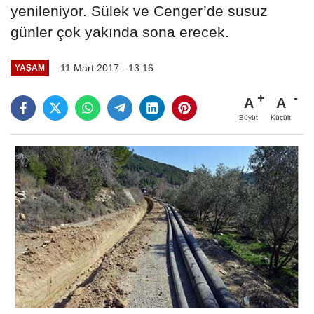
yenileniyor. Sülek ve Cenger’de susuz
günler çok yakında sona erecek.
11 Mart 2017 - 13:16
YAŞAM
A
A
Büyüt
Küçült