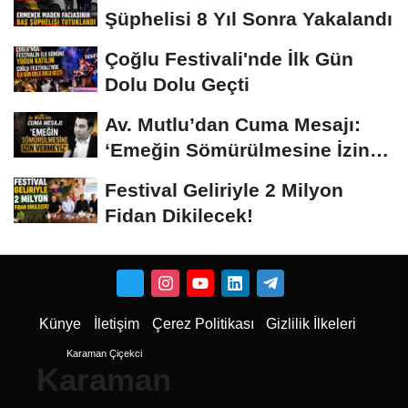
Şüphelisi 8 Yıl Sonra Yakalandı
Çoğlu Festivali'nde İlk Gün
Dolu Dolu Geçti
Av. Mutlu’dan Cuma Mesajı:
‘Emeğin Sömürülmesine İzin
Vermeyiz’...
Festival Geliriyle 2 Milyon
Fidan Dikilecek!
Künye
İletişim
Çerez Politikası
Gizlilik İlkeleri
Karaman Çiçekci
Karaman